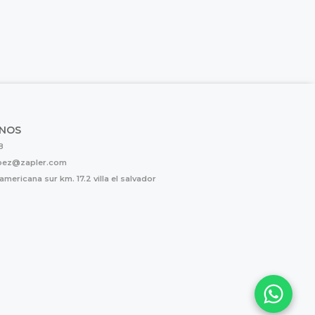
NOS
8
opez@zapler.com
mericana sur km. 17.2 villa el salvador