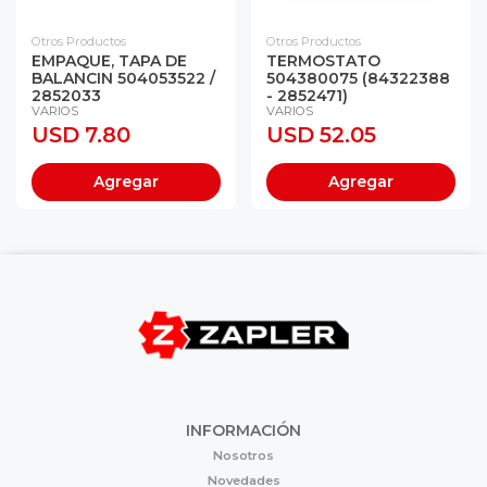
Otros Productos
Otros Productos
EMPAQUE, TAPA DE
TERMOSTATO
BALANCIN 504053522 /
504380075 (84322388
2852033
- 2852471)
VARIOS
VARIOS
USD 7.80
USD 52.05
Agregar
Agregar
INFORMACIÓN
Nosotros
Novedades